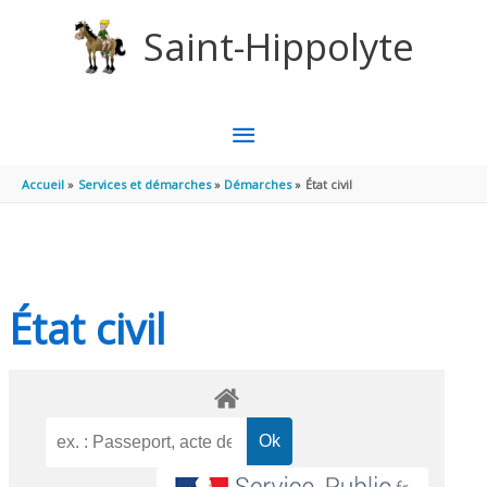
Aller au contenu
Aller au pied de page
Saint-Hippolyte
MENU
PRINCIPAL
Accueil
Services et démarches
Démarches
État civil
État civil