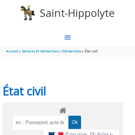
Aller au contenu
Aller au pied de page
Saint-Hippolyte
MENU
PRINCIPAL
Accueil
Services et démarches
Démarches
État civil
État civil