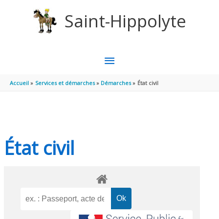
Aller au contenu
Aller au pied de page
Saint-Hippolyte
MENU
PRINCIPAL
Accueil
Services et démarches
Démarches
État civil
État civil