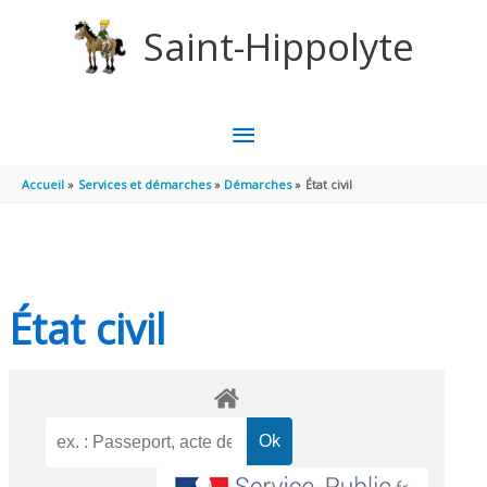
Aller au contenu
Aller au pied de page
Saint-Hippolyte
MENU
PRINCIPAL
Accueil
Services et démarches
Démarches
État civil
État civil