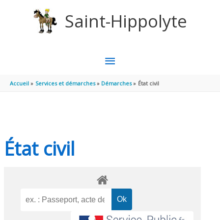
Aller au contenu
Aller au pied de page
Saint-Hippolyte
MENU
PRINCIPAL
Accueil
Services et démarches
Démarches
État civil
État civil