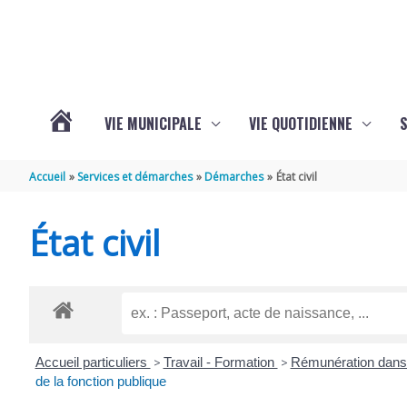
Aller au contenu
Aller au pied de page
VIE MUNICIPALE
VIE QUOTIDIENNE
VOTRE
Accueil
Services et démarches
Démarches
État civil
COMMUNE
État civil
DE
SAINT-
Accueil particuliers
>
Travail - Formation
>
Rémunération dans 
HIPPOLYTE
de la fonction publique