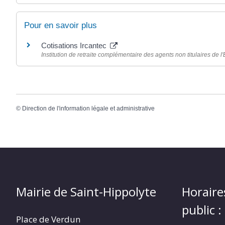
Pour en savoir plus
Cotisations Ircantec
Institution de retraite complémentaire des agents non titulaires de l'É
©
Direction de l'information légale et administrative
Mairie de Saint-Hippolyte
Horaire
public :
Place de Verdun