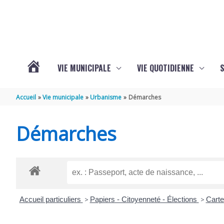
Aller au contenu
Aller au pied de page
VIE MUNICIPALE
VIE QUOTIDIENNE
VOTRE
Accueil
Vie municipale
Urbanisme
Démarches
COMMUNE
Démarches
DE
SAINT-
Accueil particuliers
>
Papiers - Citoyenneté - Élections
>
Carte
HIPPOLYTE