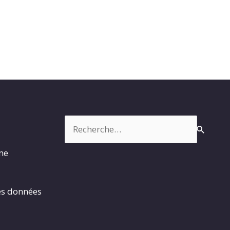
Rechercher :
rme
es données