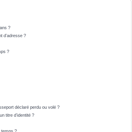
 ans ?
nt d'adresse ?
mps ?
asseport déclaré perdu ou volé ?
n titre d'identité ?
e temps ?