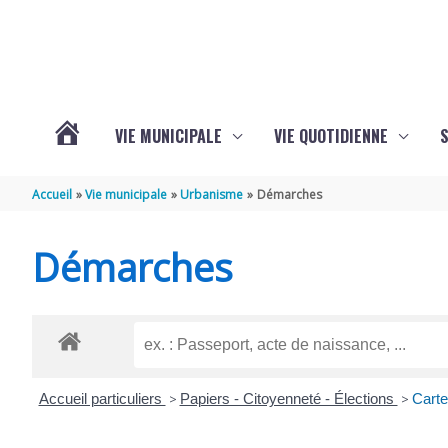
Aller au contenu
Aller au pied de page
VIE MUNICIPALE
VIE QUOTIDIENNE
VOTRE
Accueil
Vie municipale
Urbanisme
Démarches
COMMUNE
Démarches
DE
SAINT-
Accueil particuliers
>
Papiers - Citoyenneté - Élections
>
Carte 
HIPPOLYTE