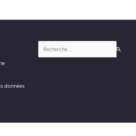
Rechercher :
rme
es données