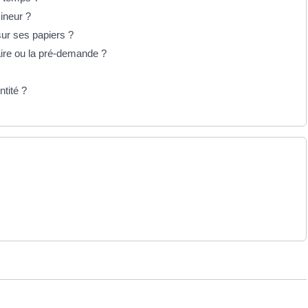
mineur ?
ur ses papiers ?
aire ou la pré-demande ?
tité ?