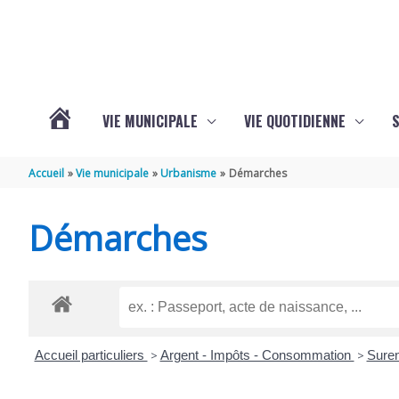
Aller au contenu
Aller au pied de page
VIE MUNICIPALE
VIE QUOTIDIENNE
VOTRE
Accueil
Vie municipale
Urbanisme
Démarches
COMMUNE
Démarches
DE
SAINT-
Accueil particuliers
>
Argent - Impôts - Consommation
>
Sure
HIPPOLYTE