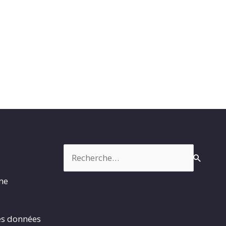
Rechercher :
rme
es données