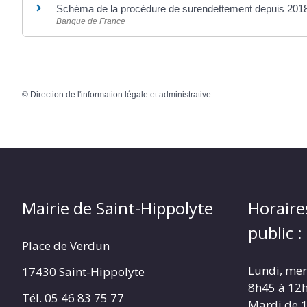
Schéma de la procédure de surendettement depuis 201
Banque de France
©
Direction de l'information légale et administrative
Mairie de Saint-Hippolyte
Horaire
public :
Place de Verdun
Lundi, merc
17430 Saint-Hippolyte
8h45 à 12
Tél. 05 46 83 75 77
Mardi de 