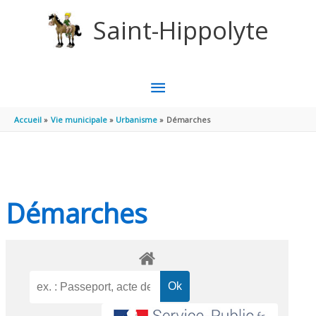
Aller au contenu
Aller au pied de page
Saint-Hippolyte
MENU
PRINCIPAL
Accueil
Vie municipale
Urbanisme
Démarches
Démarches