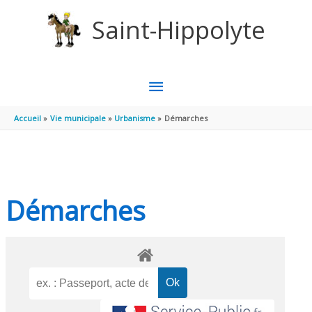
Aller au contenu
Aller au pied de page
Saint-Hippolyte
MENU
PRINCIPAL
Accueil
Vie municipale
Urbanisme
Démarches
Démarches