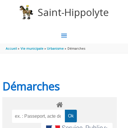
Aller au contenu
Aller au pied de page
Saint-Hippolyte
MENU
PRINCIPAL
Accueil
Vie municipale
Urbanisme
Démarches
Démarches