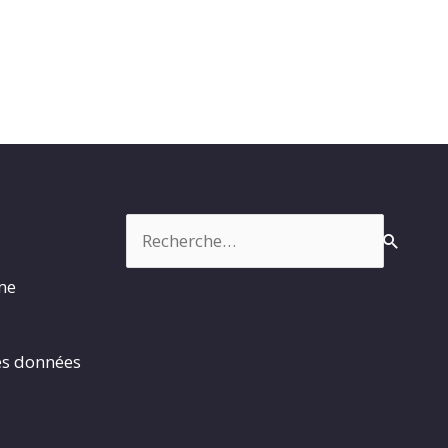
Rechercher :
rme
es données