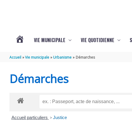
Aller au contenu
Aller au pied de page
VIE MUNICIPALE
VIE QUOTIDIENNE
VOTRE
Accueil
Vie municipale
Urbanisme
Démarches
COMMUNE
Démarches
DE
SAINT-
Accueil particuliers
>
Justice
HIPPOLYTE