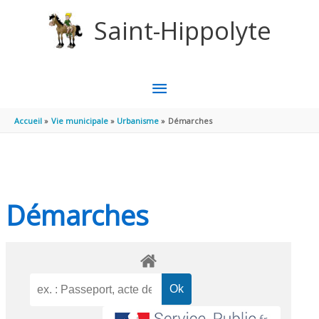
Aller au contenu
Aller au pied de page
Saint-Hippolyte
MENU
PRINCIPAL
Accueil
Vie municipale
Urbanisme
Démarches
Démarches