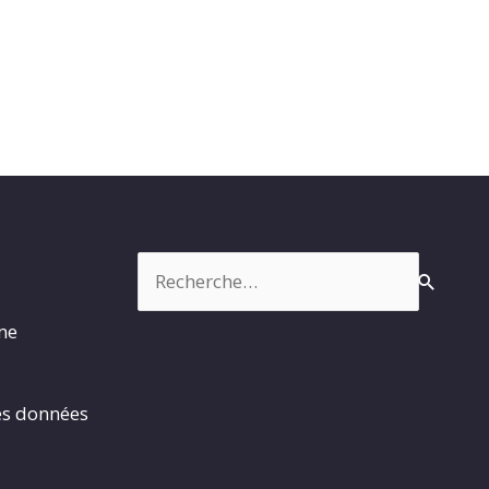
Rechercher :
rme
es données