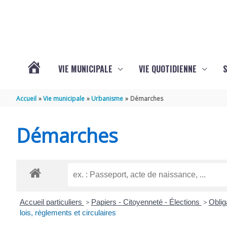
Aller au contenu
Aller au pied de page
VIE MUNICIPALE
VIE QUOTIDIENNE
VOTRE
Accueil
Vie municipale
Urbanisme
Démarches
COMMUNE
Démarches
DE
SAINT-
Accueil particuliers
>
Papiers - Citoyenneté - Élections
>
Oblig
HIPPOLYTE
lois, règlements et circulaires