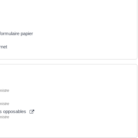
formulaire papier
rnet
nistre
nistre
ions opposables
nistre