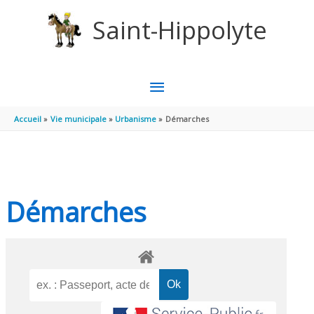
Aller au contenu
Aller au pied de page
Saint-Hippolyte
MENU
PRINCIPAL
Accueil
Vie municipale
Urbanisme
Démarches
Démarches