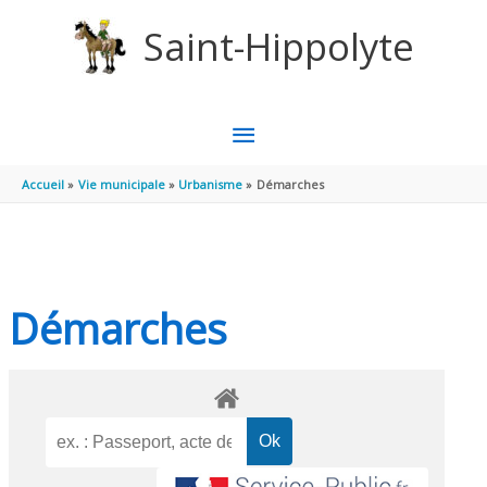
Aller au contenu
Aller au pied de page
Saint-Hippolyte
MENU
PRINCIPAL
Accueil
Vie municipale
Urbanisme
Démarches
Démarches