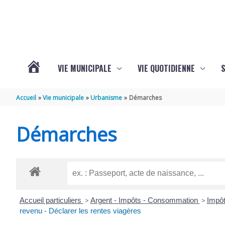
Aller au contenu
Aller au pied de page
VIE MUNICIPALE
VIE QUOTIDIENNE
VOTRE
Accueil
Vie municipale
Urbanisme
Démarches
COMMUNE
Démarches
DE
SAINT-
Accueil particuliers
>
Argent - Impôts - Consommation
>
Impôt
HIPPOLYTE
revenu - Déclarer les rentes viagères