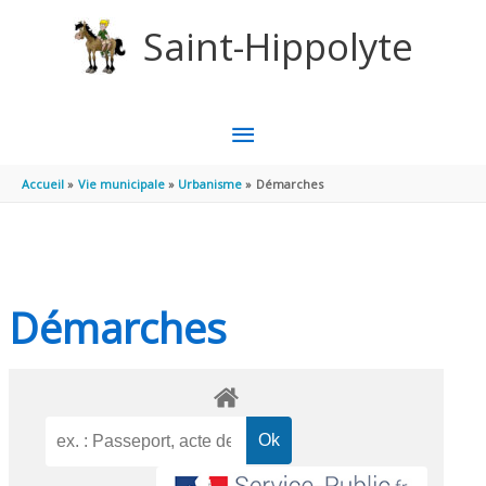
Aller au contenu
Aller au pied de page
Saint-Hippolyte
MENU
PRINCIPAL
Accueil
Vie municipale
Urbanisme
Démarches
Démarches