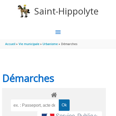
Aller au contenu
Aller au pied de page
Saint-Hippolyte
MENU
PRINCIPAL
Accueil
Vie municipale
Urbanisme
Démarches
Démarches