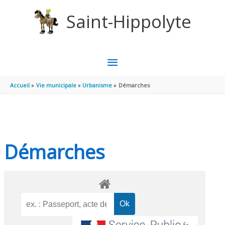
Aller au contenu
Aller au pied de page
Saint-Hippolyte
MENU
PRINCIPAL
Accueil
Vie municipale
Urbanisme
Démarches
Démarches