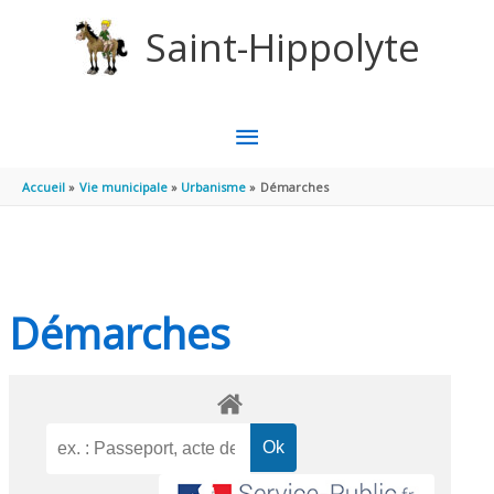
Aller au contenu
Aller au pied de page
Saint-Hippolyte
MENU
PRINCIPAL
Accueil
Vie municipale
Urbanisme
Démarches
Démarches