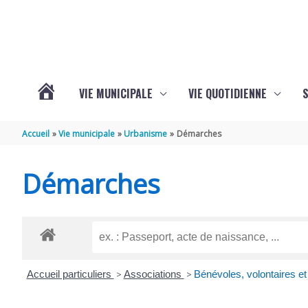
Aller au contenu
Aller au pied de page
VIE MUNICIPALE
VIE QUOTIDIENNE
VOTRE
Accueil
Vie municipale
Urbanisme
Démarches
COMMUNE
Démarches
DE
SAINT-
Accueil particuliers
>
Associations
>
Bénévoles, volontaires et
HIPPOLYTE