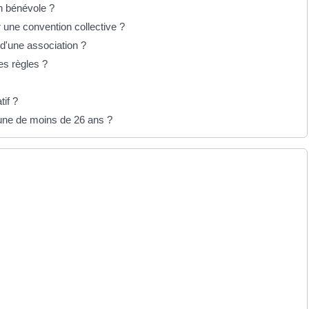
n bénévole ?
r une convention collective ?
 d'une association ?
es règles ?
if ?
eune de moins de 26 ans ?