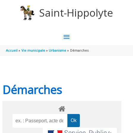
Aller au contenu
Aller au pied de page
Saint-Hippolyte
MENU
PRINCIPAL
Accueil
Vie municipale
Urbanisme
Démarches
Démarches