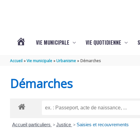
Aller au contenu
Aller au pied de page
VIE MUNICIPALE
VIE QUOTIDIENNE
VOTRE
Accueil
Vie municipale
Urbanisme
Démarches
COMMUNE
Démarches
DE
SAINT-
Accueil particuliers
>
Justice
>
Saisies et recouvrements
HIPPOLYTE