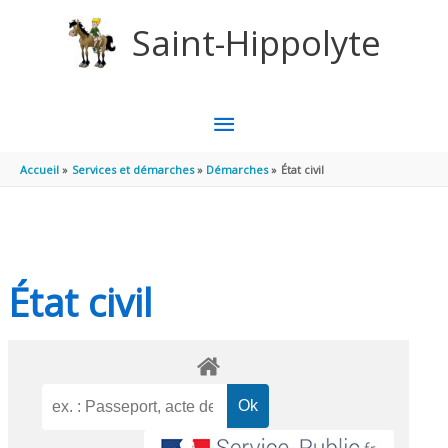
Aller au contenu
Aller au pied de page
Saint-Hippolyte
MENU
PRINCIPAL
Accueil
Services et démarches
Démarches
État civil
État civil