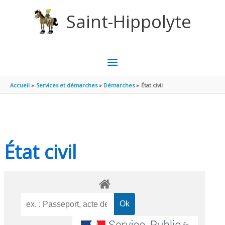
Aller au contenu
Aller au pied de page
Saint-Hippolyte
MENU
PRINCIPAL
Accueil
Services et démarches
Démarches
État civil
État civil