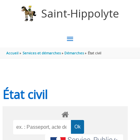
Aller au contenu
Aller au pied de page
Saint-Hippolyte
MENU
PRINCIPAL
Accueil
Services et démarches
Démarches
État civil
État civil