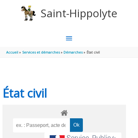
Aller au contenu
Aller au pied de page
Saint-Hippolyte
MENU
PRINCIPAL
Accueil
Services et démarches
Démarches
État civil
État civil