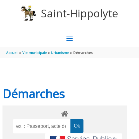
Aller au contenu
Aller au pied de page
Saint-Hippolyte
MENU
PRINCIPAL
Accueil
Vie municipale
Urbanisme
Démarches
Démarches