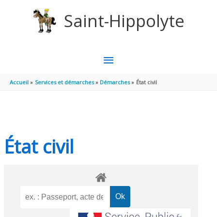
Aller au contenu
Aller au pied de page
Saint-Hippolyte
MENU
PRINCIPAL
Accueil
Services et démarches
Démarches
État civil
État civil