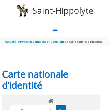
Aller au contenu
Aller au pied de page
Saint-Hippolyte
MENU
PRINCIPAL
Accueil
Services et démarches
Démarches
Carte nationale d’identité
Carte nationale
d’identité